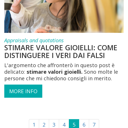
Appraisals and quotations
STIMARE VALORE GIOIELLI: COME
DISTINGUERE I VERI DAI FALSI
L'argomento che affronterò in questo post è
delicato:
stimare valori gioielli.
Sono molte le
persone che mi chiedono consigli in merito.
MORE INFO
1
2
3
4
5
6
7