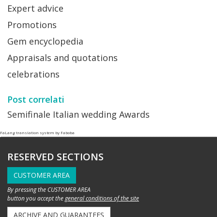
Expert advice
Promotions
Gem encyclopedia
Appraisals and quotations
celebrations
Post correlati
Semifinale Italian wedding Awards
FaLang translation system by Faboba
RESERVED SECTIONS
CUSTOMER AREA
By pressing the CUSTOMER AREA
button you accept the
general conditions of the site
ARCHIVE AND GUARANTEES