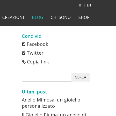
IT
EN
CREAZIONI
BLOG
CHI SONO
SHOP
Condividi
Facebook
Twitter
Copia link
CERCA
Ultimi post
Anello Mimosa, un gioiello
personalizzato
Il Gioiello Piuma: un anello di