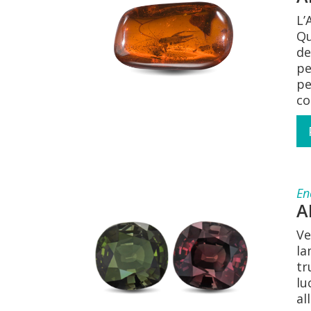
L’
Qu
de
pe
pe
co
En
A
Ve
la
tr
lu
al