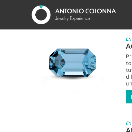
En
A
Pr
to
tu
di
un
En
A