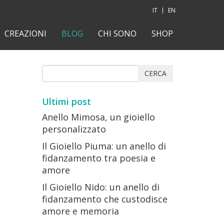
IT
EN
CREAZIONI
BLOG
CHI SONO
SHOP
CERCA
Ultimi post
Anello Mimosa, un gioiello
personalizzato
Il Gioiello Piuma: un anello di
fidanzamento tra poesia e
amore
Il Gioiello Nido: un anello di
fidanzamento che custodisce
amore e memoria