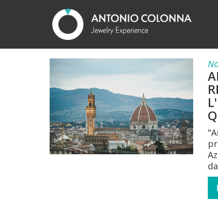
No
A
R
L
Q
"A
pr
Az
dal