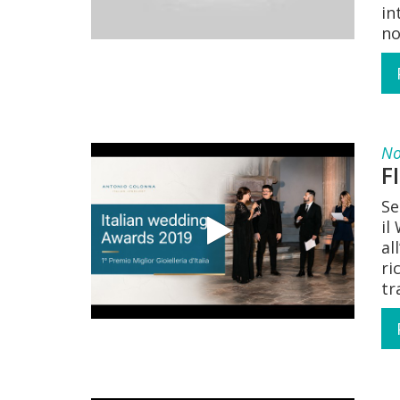
in
no
No
F
Se
il
al
ri
tr