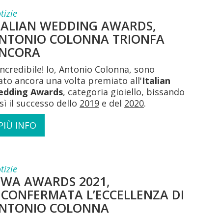
tizie
TALIAN WEDDING AWARDS,
NTONIO COLONNA TRIONFA
NCORA
incredibile! Io, Antonio Colonna, sono
ato ancora una volta premiato all'
Italian
edding Awards
, categoria gioiello, bissando
sì il successo dello
2019
e del
2020
.
PIÙ INFO
tizie
IWA AWARDS 2021,
ICONFERMATA L’ECCELLENZA DI
NTONIO COLONNA