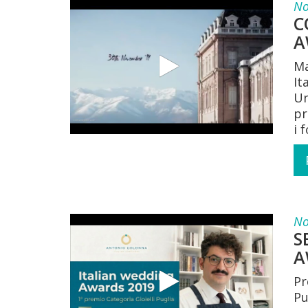
No
C
A
Ma
It
Un
pr
i 
No
S
A
Pr
Pu