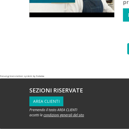
pr
FaLang translation system by Faboba
SEZIONI RISERVATE
AREA CLIENTI
Premendo il tasto AREA CLIENTI
accetti le
condizioni generali del sito