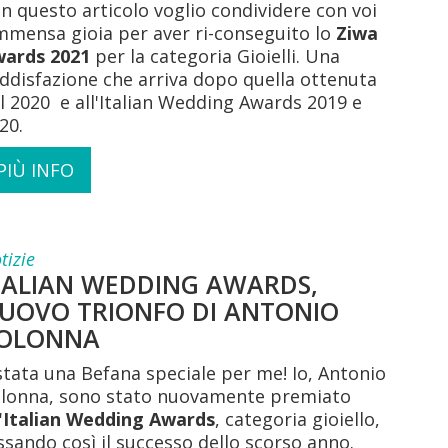
n questo articolo voglio condividere con voi
immensa gioia per aver ri-conseguito lo
Ziwa
ards 2021
per la categoria Gioielli. Una
ddisfazione che arriva dopo quella ottenuta
l 2020 e all'Italian Wedding Awards 2019 e
20.
PIÙ INFO
tizie
TALIAN WEDDING AWARDS,
UOVO TRIONFO DI ANTONIO
OLONNA
stata una Befana speciale per me! Io, Antonio
lonna, sono stato nuovamente premiato
'
Italian Wedding Awards
, categoria gioiello,
ssando così
il successo dello scorso anno
.