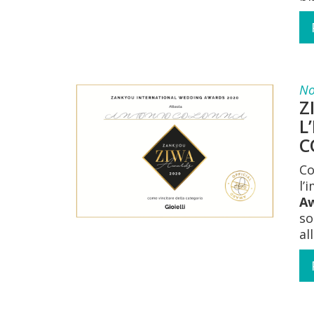
No
Z
L
C
Co
l’
Aw
so
al