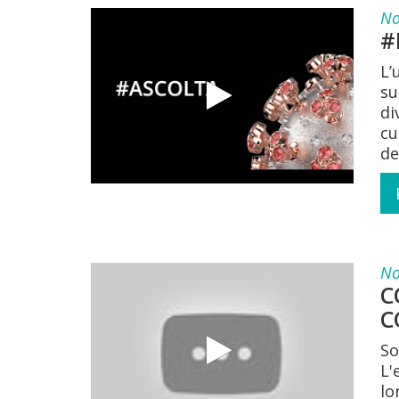
No
#
L’
su
di
cu
de
No
C
C
So
L'
lo