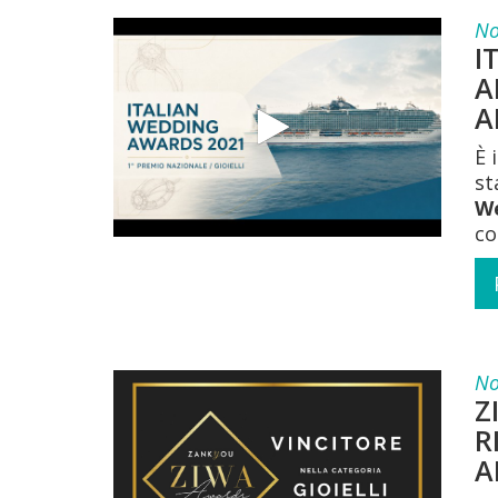
No
I
A
A
È 
st
W
co
No
Z
R
A