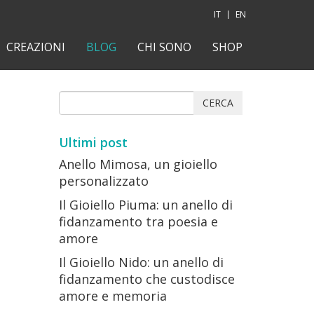
IT
EN
CREAZIONI
BLOG
CHI SONO
SHOP
CERCA
Ultimi post
Anello Mimosa, un gioiello
personalizzato
Il Gioiello Piuma: un anello di
fidanzamento tra poesia e
amore
Il Gioiello Nido: un anello di
fidanzamento che custodisce
amore e memoria