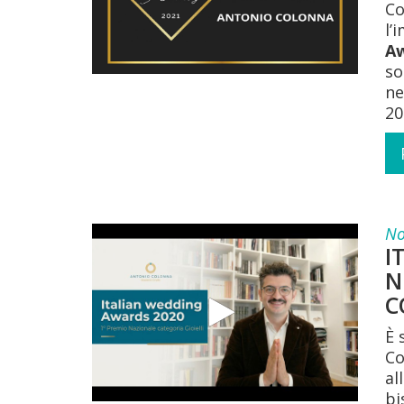
Co
l’
Aw
so
ne
20
No
I
N
C
È 
Co
all
bi