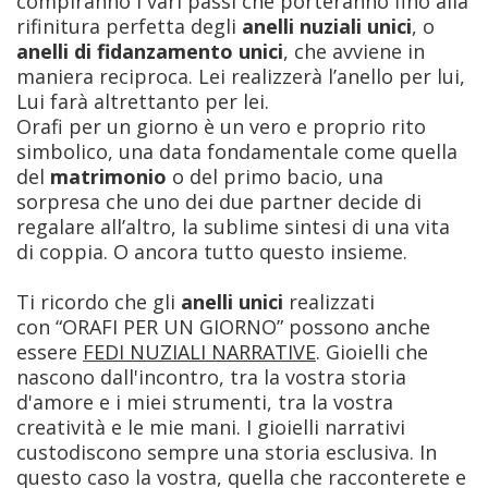
compiranno i vari passi che porteranno fino alla
rifinitura perfetta degli
anelli nuziali unici
, o
anelli di fidanzamento unici
, che avviene in
maniera reciproca. Lei realizzerà l’anello per lui,
Lui farà altrettanto per lei.
Orafi per un giorno è un vero e proprio rito
simbolico, una data fondamentale come quella
del
matrimonio
o del primo bacio, una
sorpresa che uno dei due partner decide di
regalare all’altro, la sublime sintesi di una vita
di coppia. O ancora tutto questo insieme.
Ti ricordo che gli
anelli unici
realizzati
con
“ORAFI PER UN GIORNO”
possono anche
essere
FEDI NUZIALI NARRATIVE
. Gioielli che
nascono dall'incontro, tra la vostra storia
d'amore e i miei strumenti, tra la vostra
creatività e le mie mani. I gioielli narrativi
custodiscono sempre una storia esclusiva. In
questo caso la vostra, quella che racconterete e